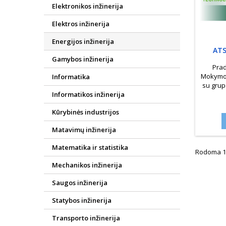
Elektronikos inžinerija
Elektros inžinerija
Energijos inžinerija
ATS
Gamybos inžinerija
T
Prad
Mokymos
Informatika
su grupe
Informatikos inžinerija
Kūrybinės industrijos
Matavimų inžinerija
Matematika ir statistika
Rodoma 1-2
Mechanikos inžinerija
Saugos inžinerija
Statybos inžinerija
Transporto inžinerija