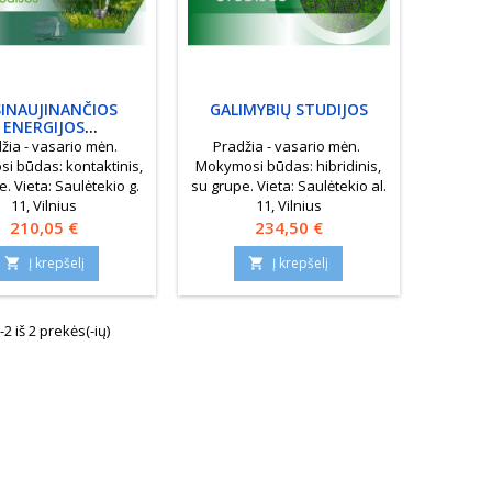
INAUJINANČIOS
GALIMYBIŲ STUDIJOS
ENERGIJOS
ECHNOLOGIJOS
žia - vasario mėn.
Pradžia - vasario mėn.
i būdas: kontaktinis,
Mokymosi būdas: hibridinis,
. Vieta: Saulėtekio g.
su grupe. Vieta: Saulėtekio al.
11, Vilnius
11, Vilnius
Kaina
Kaina
210,05 €
234,50 €
Į krepšelį
Į krepšelį


 iš 2 prekės(-ių)