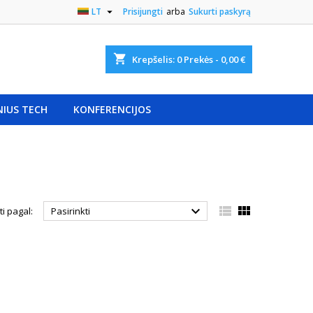

LT
Prisijungti
arba
Sukurti paskyrą
shopping_cart
Krepšelis:
0
Prekės - 0,00 €
NIUS TECH
KONFERENCIJOS



ti pagal:
Pasirinkti