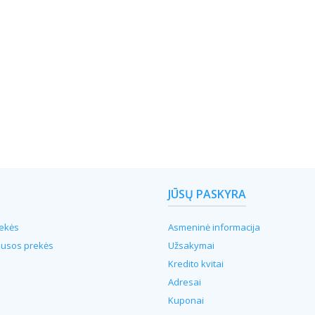
JŪSŲ PASKYRA
ekės
Asmeninė informacija
ausos prekės
Užsakymai
Kredito kvitai
Adresai
Kuponai