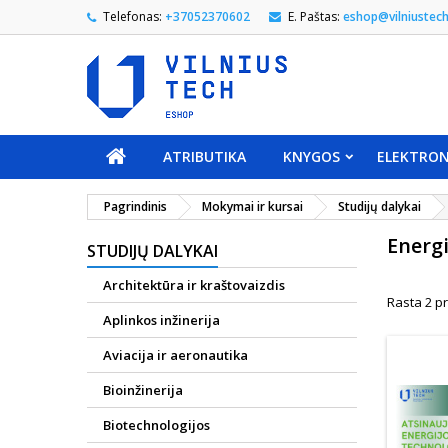
Telefonas:
+37052370602
E. Paštas:
eshop@vilniustech
ATRIBUTIKA
KNYGOS
ELEKTRON
Pagrindinis
Mokymai ir kursai
Studijų dalykai
Energi
STUDIJŲ DALYKAI
Architektūra ir kraštovaizdis
Rasta 2 pr
Aplinkos inžinerija
Aviacija ir aeronautika
Bioinžinerija
Biotechnologijos