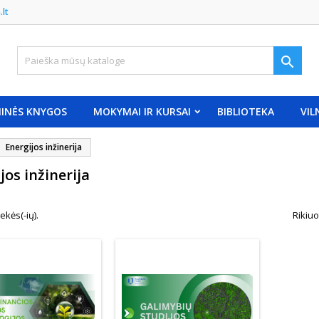
.lt

INĖS KNYGOS
MOKYMAI IR KURSAI
BIBLIOTEKA
VIL
Energijos inžinerija
jos inžinerija
ekės(-ių).
Rikiuo