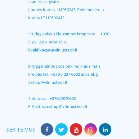
asmenų registre
Įmonės kodas 111950243, PVM mokėtojo
kodas LT119502413
Studijų dalykų klausimais kreiptis tel.:
+370
5 251 2397
arba el. p.
kvalifikacija@vilniustech.lt
Knygų ir atributikos pirkimo klausimais
kreiptis tel.:
+370 5 237 0602
arba el. p.
eshop@vilniustech.lt
Telefonas:
+37052370602
E. Paštas:
eshop@vilniustech.lt
SEKITE MUS