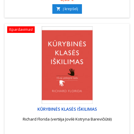
Į krepšelį

Išpardavimas!
KŪRYBINĖS KLASĖS IŠKILIMAS
Richard Florida (vertėja Jovilė Kotryna Barevičiūtė)