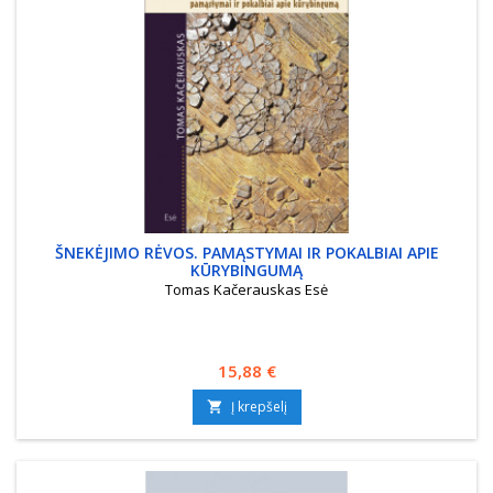
ŠNEKĖJIMO RĖVOS. PAMĄSTYMAI IR POKALBIAI APIE
KŪRYBINGUMĄ
Tomas Kačerauskas Esė
Kaina
15,88 €
Į krepšelį
