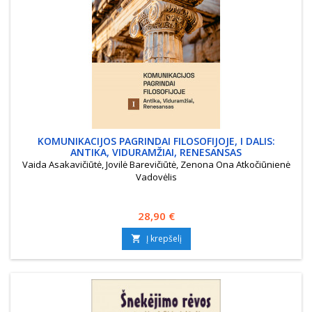
KOMUNIKACIJOS PAGRINDAI FILOSOFIJOJE, I DALIS:
ANTIKA, VIDURAMŽIAI, RENESANSAS
Vaida Asakavičiūtė, Jovilė Barevičiūtė, Zenona Ona Atkočiūnienė
Vadovėlis
Kaina
28,90 €
Į krepšelį
