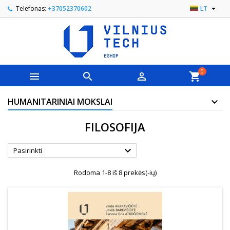

Telefonas:
+37052370602
LT
0



shopping_cart
HUMANITARINIAI MOKSLAI
FILOSOFIJA

Pasirinkti
Rodoma 1-8 iš 8 prekės(-ių)