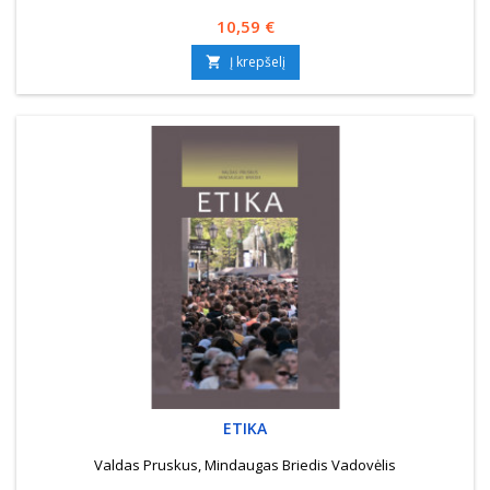
Kaina
10,59 €
Į krepšelį

ETIKA
Valdas Pruskus, Mindaugas Briedis Vadovėlis