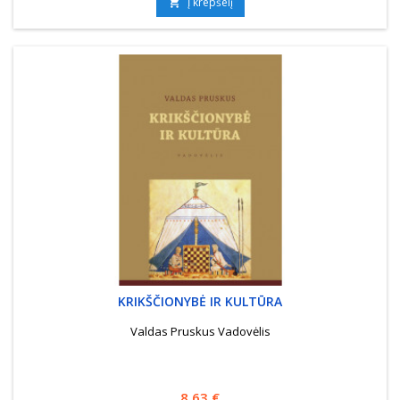
Į krepšelį

KRIKŠČIONYBĖ IR KULTŪRA
Valdas Pruskus Vadovėlis
Kaina
8,63 €