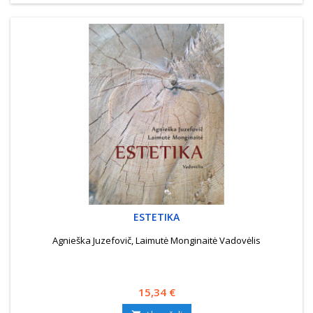
ESTETIKA
Agnieška Juzefovič, Laimutė Monginaitė Vadovėlis
Kaina
15,34 €