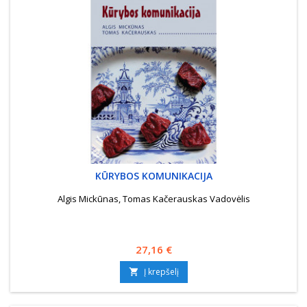
KŪRYBOS KOMUNIKACIJA
Algis Mickūnas, Tomas Kačerauskas Vadovėlis
Kaina
27,16 €
Į krepšelį
