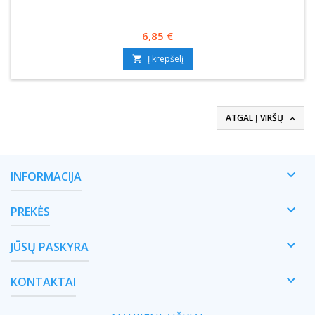
Kaina
6,85 €
Į krepšelį

ATGAL Į VIRŠŲ


INFORMACIJA

PREKĖS

JŪSŲ PASKYRA

KONTAKTAI