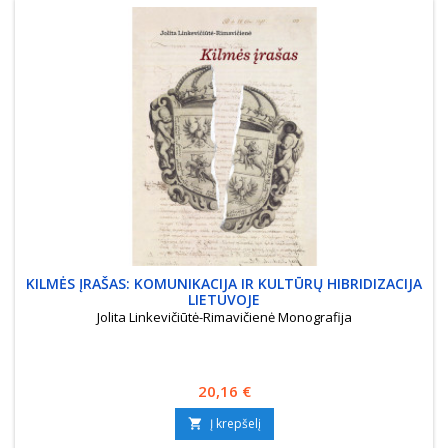
KILMĖS ĮRAŠAS: KOMUNIKACIJA IR KULTŪRŲ HIBRIDIZACIJA
LIETUVOJE
Jolita Linkevičiūtė-Rimavičienė Monografija
Kaina
20,16 €
Į krepšelį
