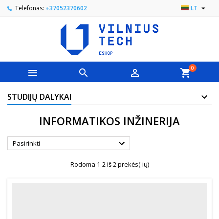

Telefonas:
+37052370602
LT
0



shopping_cart
STUDIJŲ DALYKAI
INFORMATIKOS INŽINERIJA

Pasirinkti
Rodoma 1-2 iš 2 prekės(-ių)