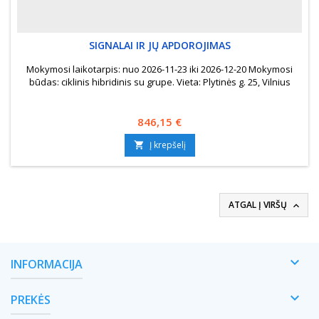
SIGNALAI IR JŲ APDOROJIMAS
Mokymosi laikotarpis: nuo 2026-11-23 iki 2026-12-20 Mokymosi
būdas: ciklinis hibridinis su grupe. Vieta: Plytinės g. 25, Vilnius
Kaina
846,15 €
Į krepšelį

ATGAL Į VIRŠŲ


INFORMACIJA

PREKĖS