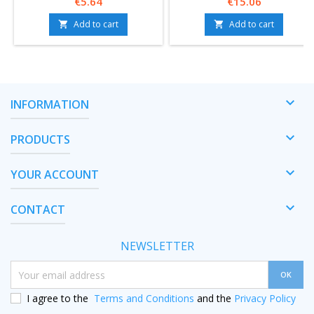
Price
Price
€5.64
€15.06
Add to cart
Add to cart



INFORMATION

PRODUCTS

YOUR ACCOUNT

CONTACT
NEWSLETTER
I agree to the
Terms and Conditions
and the
Privacy Policy