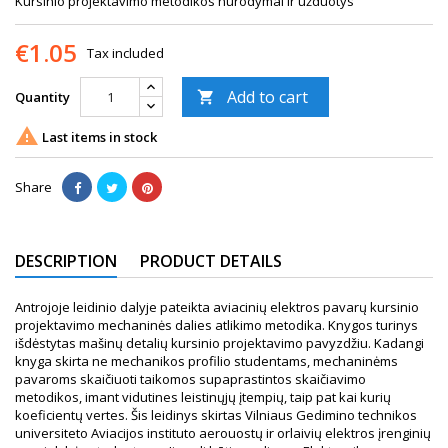
Kursinio projektavimo metodikos nurodymai ir užduotys
€1.05
Tax included
Add to cart
Quantity


Last items in stock
Share
DESCRIPTION
PRODUCT DETAILS
Antrojoje leidinio dalyje pateikta aviacinių elektros pavarų kursinio
projektavimo mechaninės dalies atlikimo metodika. Knygos turinys
išdėstytas mašinų detalių kursinio projektavimo pavyzdžiu. Kadangi
knyga skirta ne mechanikos profilio studentams, mechaninėms
pavaroms skaičiuoti taikomos supaprastintos skaičiavimo
metodikos, imant vidutines leistinųjų įtempių, taip pat kai kurių
koeficientų vertes. Šis leidinys skirtas Vilniaus Gedimino technikos
universiteto Aviacijos instituto aerouostų ir orlaivių elektros įrenginių