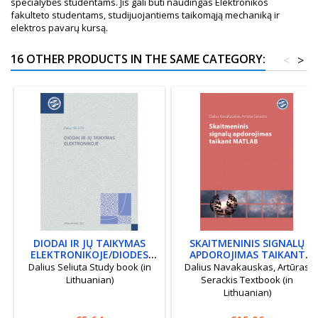
specialybės studentams. Jis gali būti naudingas Elektronikos
fakulteto studentams, studijuojantiems taikomąją mechaniką ir
elektros pavarų kursą.
16 OTHER PRODUCTS IN THE SAME CATEGORY:
<
>
DIODAI IR JŲ TAIKYMAS
SKAITMENINIS SIGNALŲ
ELEKTRONIKOJE/DIODES
APDOROJIMAS TAIKANT
AND DIODE APPLICATIONS
MATLAB/DIGITAL SIGNAL
Dalius Seliuta Study book (in
Dalius Navakauskas, Artūras
PROCESSING USING MATLAB
Lithuanian)
Serackis Textbook (in
Lithuanian)