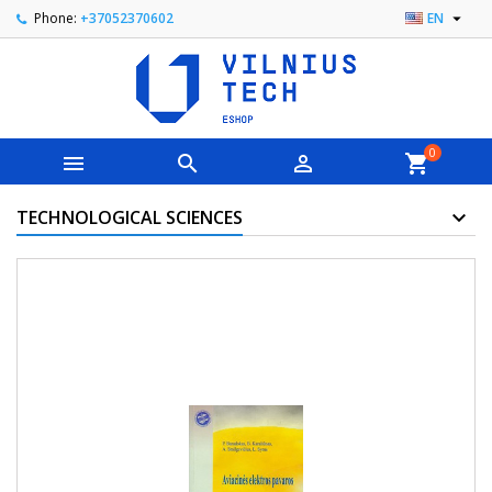

Phone:
+37052370602
EN
0



shopping_cart
TECHNOLOGICAL SCIENCES