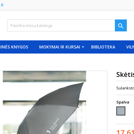
.lt

INĖS KNYGOS
MOKYMAI IR KURSAI
BIBLIOTEKA
VIL
Skėti
Sulankst
Spalva
Pilka
17,6