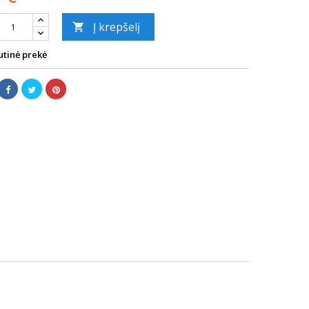
Į krepšelį

tinė prekė