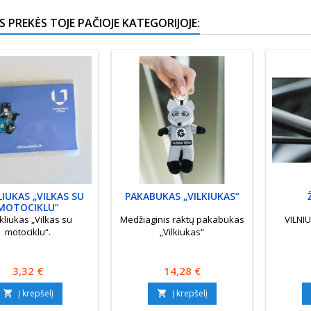
S PREKĖS TOJE PAČIOJE KATEGORIJOJE:
IUKAS „VILKAS SU
PAKABUKAS „VILKIUKAS“
MOTOCIKLU“
kliukas „Vilkas su
Medžiaginis raktų pakabukas
VILNI
motociklu“.
„Vilkiukas“
Kaina
Kaina
3,32 €
14,28 €
Į krepšelį
Į krepšelį

