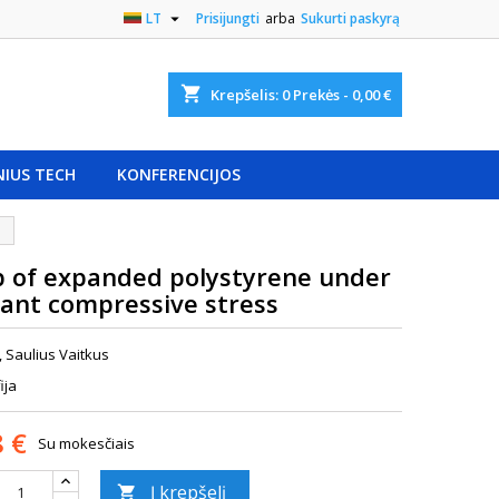

LT
Prisijungti
arba
Sukurti paskyrą
shopping_cart
Krepšelis:
0
Prekės - 0,00 €
NIUS TECH
KONFERENCIJOS
 of expanded polystyrene under
ant compressive stress
, Saulius Vaitkus
ija
8 €
Su mokesčiais
Į krepšelį
