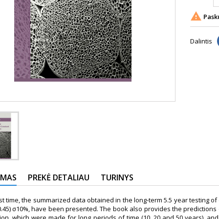

Pasku
Dalintis
YMAS
PREKĖ DETALIAU
TURINYS
irst time, the summarized data obtained in the long-term 5.5 year testing
÷0.45) σ10%, have been presented. The book also provides the prediction
on, which were made for long periods of time (10, 20 and 50 years), and 