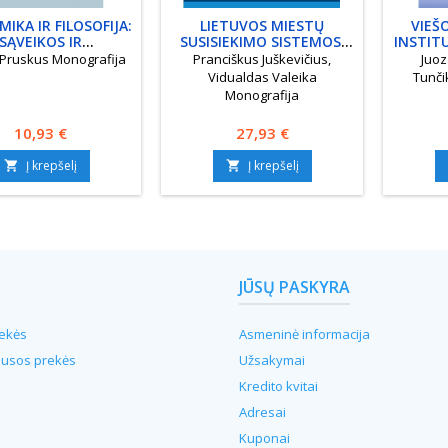
IKA IR FILOSOFIJA:
LIETUVOS MIESTŲ
VIEŠ
SĄVEIKOS IR
SUSISIEKIMO SISTEMOS.
INSTIT
RAJEKTORIJOS
VILNIUS
 Pruskus Monografija
Pranciškus Juškevičius,
Juoz
Vidualdas Valeika
Tunči
Monografija
Kaina
Kaina
10,93 €
27,93 €
Į krepšelį
Į krepšelį


JŪSŲ PASKYRA
ekės
Asmeninė informacija
ausos prekės
Užsakymai
Kredito kvitai
Adresai
Kuponai