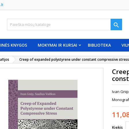
.lt

INĖS KNYGOS
MOKYMAI IR KURSAI
BIBLIOTEKA
VIL
fijos
Creep of expanded polystyrene under constant compressive stress
Creep
const
Ivan Gnip
Monograf
11,0
Kiekis