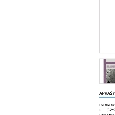
APRAŠ
For the f
σc = (0.2
compressi