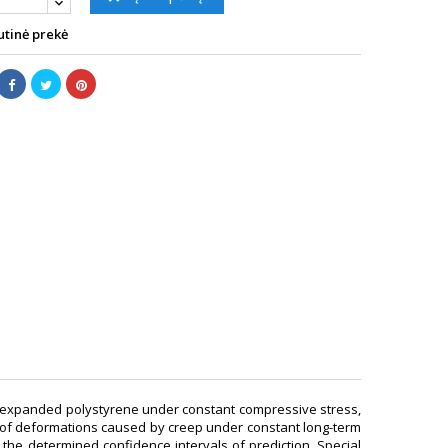
tinė prekė
 of expanded polystyrene under constant compressive stress,
s of deformations caused by creep under constant long-term
the determined confidence intervals of prediction. Special