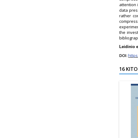
attention
data pres
rather co
compressi
experiment
the inves
bibliogra
Leidinio e
DOI:
https
16 KITO