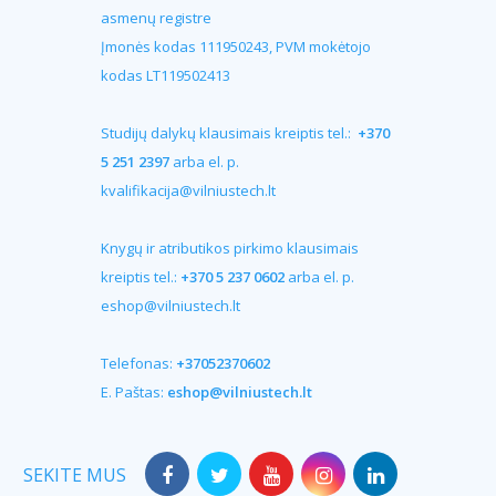
asmenų registre
Įmonės kodas 111950243, PVM mokėtojo
kodas LT119502413
Studijų dalykų klausimais kreiptis tel.:
+370
5 251 2397
arba el. p.
kvalifikacija@vilniustech.lt
Knygų ir atributikos pirkimo klausimais
kreiptis tel.:
+370 5 237 0602
arba el. p.
eshop@vilniustech.lt
Telefonas:
+37052370602
E. Paštas:
eshop@vilniustech.lt
SEKITE MUS