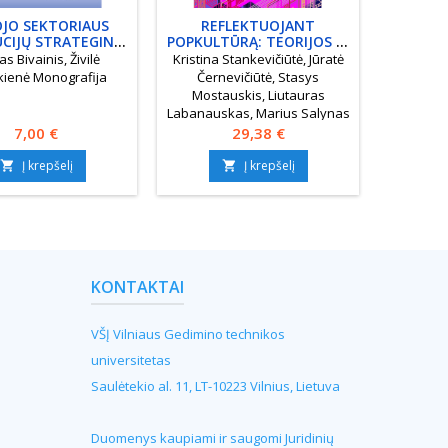
OJO SEKTORIAUS
REFLEKTUOJANT
INTE
UCIJŲ STRATEGINIS
POPKULTŪRĄ: TEORIJOS IR
TRANS
PLANAVIMAS
TYRIMAI
as Bivainis, Živilė
Kristina Stankevičiūtė, Jūratė
Aldo
kienė Monografija
Černevičiūtė, Stasys
Mostauskis, Liutauras
Labanauskas, Marius Salynas
Kaina
Kolektyvinė monografija
Kaina
7,00 €
29,38 €
Į krepšelį
Į krepšelį


KONTAKTAI
VŠĮ Vilniaus Gedimino technikos
universitetas
Saulėtekio al. 11, LT-10223 Vilnius, Lietuva
Duomenys kaupiami ir saugomi Juridinių