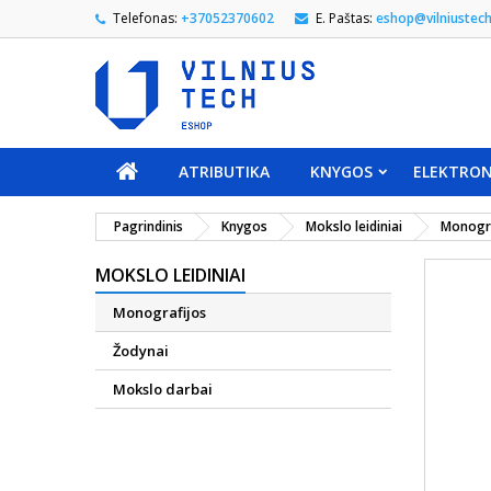
Telefonas:
+37052370602
E. Paštas:
eshop@vilniustech
ATRIBUTIKA
KNYGOS
ELEKTRON
Pagrindinis
Knygos
Mokslo leidiniai
Monogra
MOKSLO LEIDINIAI
Monografijos
Žodynai
Mokslo darbai