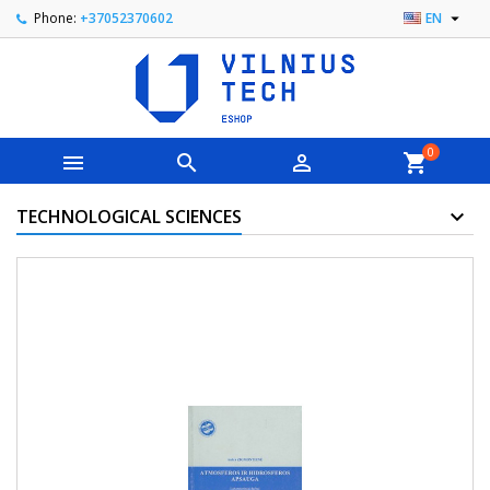

Phone:
+37052370602
EN
0



shopping_cart
TECHNOLOGICAL SCIENCES