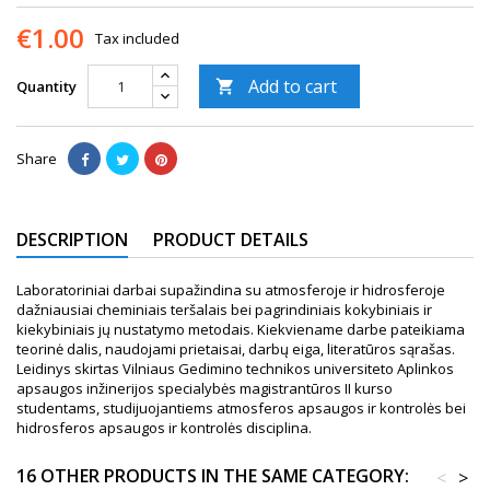
€1.00
Tax included
Add to cart
Quantity

Share
DESCRIPTION
PRODUCT DETAILS
Laboratoriniai darbai supažindina su atmosferoje ir hidrosferoje
dažniausiai cheminiais teršalais bei pagrindiniais kokybiniais ir
kiekybiniais jų nustatymo metodais. Kiekviename darbe pateikiama
teorinė dalis, naudojami prietaisai, darbų eiga, literatūros sąrašas.
Leidinys skirtas Vilniaus Gedimino technikos universiteto Aplinkos
apsaugos inžinerijos specialybės magistrantūros II kurso
studentams, studijuojantiems atmosferos apsaugos ir kontrolės bei
hidrosferos apsaugos ir kontrolės disciplina.
16 OTHER PRODUCTS IN THE SAME CATEGORY:
<
>