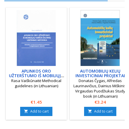
APLINKOS ORO
AUTOMOBILIŲ KELIŲ
UŽTERŠTUMO IŠ MOBILIŲJŲ
INVESTICINIAI PROJEKTAI
TARŠOS ŠALTINIŲ
Rasa Vaiškūnaitė Methodical
Donatas Čygas, Alfredas
VERTINIMO METODIKA
guidelines (in Lithuanian)
Laurinavičius, Dainius Miškinis,
Virgaudas Puodžiukas Study
book (in Lithuanian)
Price
Price
€1.45
€3.24
Add to cart
Add to cart

