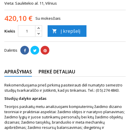
Vieta: Saulėtekio al. 11, Vilnius
420,10 €
Su mokesčiais
Į krepšelį
Kiekis

Dalintis
APRAŠYMAS
PREKĖ DETALIAU
Rekomenduojama prieš pirkimą pasiteirauti dėl numatyto semestro
studijų tvarkaraščio ir įsitikinti, kad jis tinkamas. Tel.:
(0 5) 274 4843
.
Studijų dalyko aprašas
Teorijos paskaitų metu analizuojami kompiuterinių žaidimo dizaino
teoriniai ir praktiniai aspektai: žaidimo idėjos ir naratyvo planavimas;
žaidimo lygių ir juose sutinkamų personažų bei kitų žaidimo objektų
dizainas; žaidimo taisyklių, branduolio ir meta mechanikų
apibrėžimas; žaidimo resursų balansavimas; diegetinių ir