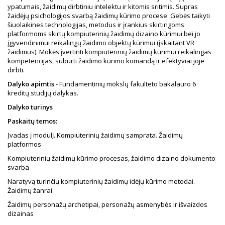
ypatumais, žaidimų dirbtiniu intelektu ir kitomis sritimis. Supras
žaidėjų psichologijos svarbą žaidimų kūrimo procese. Gebės taikyti
šiuolaikines technologijas, metodus ir įrankius skirtingoms
platformoms skirtų kompiuterinių žaidimų dizaino kūrimui bei jo
įgyvendinimui reikalingų žaidimo objektų kūrimui (įskaitant VR
žaidimus). Mokės įvertinti kompiuterinių žaidimų kūrimui reikalingas
kompetencijas, suburti žaidimo kūrimo komandą ir efektyviai joje
dirbti.
Dalyko apimtis
- Fundamentinių mokslų fakulteto bakalauro 6
kreditų studijų dalykas.
Dalyko turinys
Paskaitų temos:
Įvadas į modulį. Kompiuterinių žaidimų samprata. Žaidimų
platformos
Kompiuterinių žaidimų kūrimo procesas, žaidimo dizaino dokumento
svarba
Naratyvą turinčių kompiuterinių žaidimų idėjų kūrimo metodai.
Žaidimų žanrai
Žaidimų personažų archetipai, personažų asmenybės ir išvaizdos
dizainas