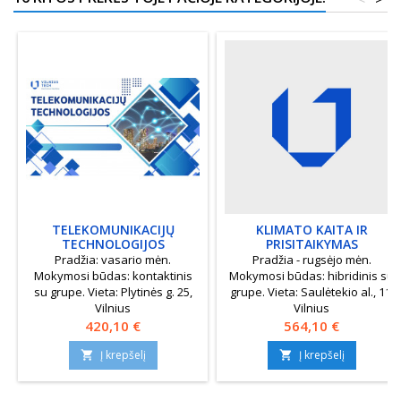
TELEKOMUNIKACIJŲ
KLIMATO KAITA IR
TECHNOLOGIJOS
PRISITAIKYMAS
Pradžia: vasario mėn.
Pradžia - rugsėjo mėn.
Mokymosi būdas: kontaktinis
Mokymosi būdas: hibridinis su
su grupe. Vieta: Plytinės g. 25,
grupe. Vieta: Saulėtekio al., 11,
Vilnius
Vilnius
Kaina
Kaina
420,10 €
564,10 €
Į krepšelį
Į krepšelį

