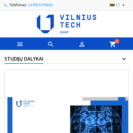

Telefonas:
+37052370602
LT
0



shopping_cart
STUDIJŲ DALYKAI