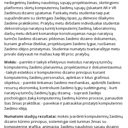
nediegetinių žaidimų naudotojų sąsajų projektavimas, skirtingoms
platformos skirtų kompiuterinių žaidimų sąsajų (įskaitant AR ir VR
žaidimus) dizaino ypatumai. Paskaitų metu studentai taip pat
supažindinami su skirtingais žaidėjų tipais, jų dėmesio išlaikymo
žaidime praktikomis. Pratybų metu dirbdami individualiai studentai
dekonstruoja naratyvą turintį kompiuterinį žaidimą, laboratorinių
darbų metu dirbant komandoje konstruojamas naujo naratyvą
turinčio žaidimo dizainas: pildomas žaidimo dizaino dokumentas,
kuriami grafiniai ištekliai, projektuojami žaidimo lygiai, ruošiamas
žaidimo idėjos pristatymas. Studentai numatytu tvarkaraštyje metu
privalo dalyvauti ne mažiau kaip 80 proc. pratybų.
Mokės:
- parinkti ir taikyti efektyvius metodus naratyvą turinčių
kompiuterinių žaidimo planavimui, projektavimui ir dokumentavimui;
- taikyti estetikos ir kompiuterinio dizaino principus kuriant
kompiuterinių žaidimų personažus, aplinkas ir kitus grafinius
objektus; - parinkti tinkamas žaidimo mechanikas, apibrėžti žaidimo
resursų ekonomiką, kontroliuoti žaidimo lygių sudėtingumą; - kurti
naratyvą turinčių žaidimų lygių dizainą; - suprasti žaidėjo
psichologijos įtaką kompiuterinių žaidimų kūrimo procese, panaudoti
šias žinias praktiškai; - paveikiai ir patraukliai pristatyti kompiuterinio
žaidimo idėją.
Numatomi studijų rezultatai:
mokės įvardinti kompiuterinių žaidimų
dizaino kūrimo principus, sistemingai sieti turimas žinias su
kompiuterine grafika, animacija, žaidimų naudotojo sąsajų dizaino