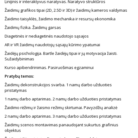
Linijinis ir interaktyvus naratyvas. Naratyvo struktūros
Žaidimų grafikos tipai (2D, 2.5D ir 3D) ir žaidimų kameros valdymas
Žaidimo taisyklės, žaidimo mechanika ir resursų ekonomika
Žaidimų fizika. Žaidimų garsas
Diagetinės ir nediagetinės naudotojo sąsajos
AR ir VR žaidimų naudotojų sąsajų kūrimo ypatumai
Žaidėjų psichologija. Bartle žaidėjų tipai ir jų motyvacija žaisti.
Sužaidybinimas
Kurso apibendrinimas. Pasiruošimas egzaminui
Pratybų temos:
Žaidimų dekonstrukcijos svarba. 1 namų darbo užduoties
pristatymas
1 namų darbo aptarimas. 2 namų darbo užduoties pristatymas
Žaidimo rėžimų ir žaismo režimų skirtumai. Pavyzdžių analizė
2 namų darbo aptarimas. 3 namų darbo užduoties pristatymas
Žaidimų scenos montavimas panaudojant sukurtus grafinius
objektus