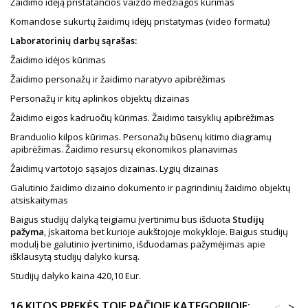
Žaidimo idėją pristatančios vaizdo medžiagos kūrimas
Komandose sukurtų žaidimų idėjų pristatymas (video formatu)
Laboratorinių darbų sąrašas:
Žaidimo idėjos kūrimas
Žaidimo personažų ir žaidimo naratyvo apibrėžimas
Personažų ir kitų aplinkos objektų dizainas
Žaidimo eigos kadruočių kūrimas. Žaidimo taisyklių apibrėžimas
Branduolio kilpos kūrimas. Personažų būsenų kitimo diagramų
apibrėžimas. Žaidimo resursų ekonomikos planavimas
Žaidimų vartotojo sąsajos dizainas. Lygių dizainas
Galutinio žaidimo dizaino dokumento ir pagrindinių žaidimo objektų
atsiskaitymas
Baigus studijų dalyką teigiamu įvertinimu bus išduota
Studijų
pažyma
, įskaitoma bet kurioje aukštojoje mokykloje. Baigus studijų
modulį be galutinio įvertinimo, išduodamas pažymėjimas apie
išklausytą studijų dalyko kursą.
Studijų dalyko kaina 420,10 Eur.
16 KITOS PREKĖS TOJE PAČIOJE KATEGORIJOJE:
<
>