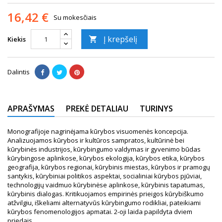
16,42 €
Su mokesčiais
Į krepšelį
Kiekis

Dalintis
APRAŠYMAS
PREKĖ DETALIAU
TURINYS
Monografijoje nagrinėjama kūrybos visuomenės koncepcija.
Analizuojamos kūrybos ir kultūros sampratos, kultūrinė bei
kūrybinės industrijos, kūrybingumo valdymas ir gyvenimo būdas
kūrybingose aplinkose, kūrybos ekologija, kūrybos etika, kūrybos
geografija, kūrybos regionai, kūrybinis miestas, kūrybos ir pramogų
santykis, kūrybiniai politikos aspektai, socialiniai kūrybos pjūviai,
technologijų vaidmuo kūrybinėse aplinkose, kūrybinis tapatumas,
kūrybinis dialogas. Kritikuojamos empirinės prieigos kūrybiškumo
atžvilgiu, iškeliami alternatyvūs kūrybingumo rodikliai, pateikiami
kūrybos fenomenologijos apmatai. 2-oji laida papildyta dviem
priedais.