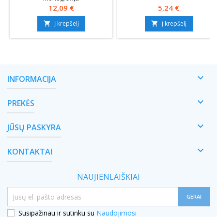
Kaina
Kaina
12,09 €
5,24 €
Į krepšelį
Į krepšelį



INFORMACIJA

PREKĖS

JŪSŲ PASKYRA

KONTAKTAI
NAUJIENLAIŠKIAI
Susipažinau ir sutinku su
Naudojimosi