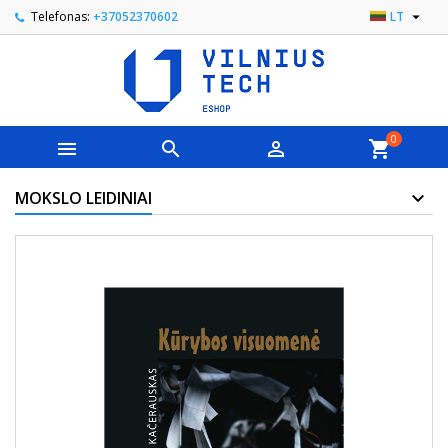

Telefonas:
+37052370602
LT
0



shopping_cart
MOKSLO LEIDINIAI