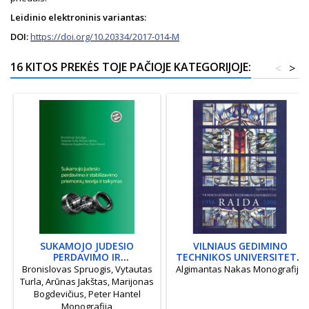
Leidinio elektroninis variantas:
DOI:
https://doi.org/10.20334/2017-014-M
16 KITOS PREKĖS TOJE PAČIOJE KATEGORIJOJE:
<
>
SUKAMOJO JUDESIO
VILNIAUS GEDIMINO
PERDAVIMO IR
TECHNIKOS UNIVERSITETO
STABILIZAVIMO PRIEMONIŲ
RAIDA. 1956-2006
Bronislovas Spruogis, Vytautas
Algimantas Nakas Monografija
TEORIJA IR TAIKYMAS
Turla, Arūnas Jakštas, Marijonas
Bogdevičius, Peter Hantel
Monografija