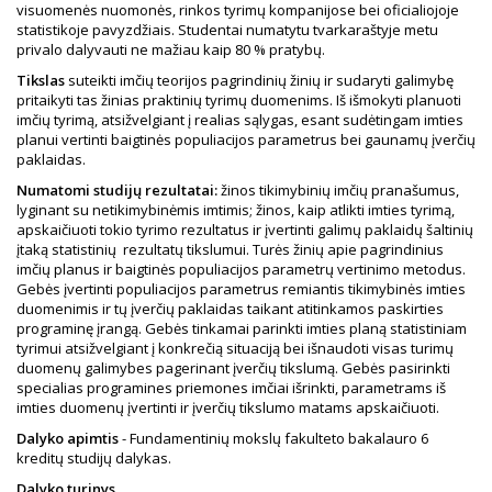
visuomenės nuomonės, rinkos tyrimų kompanijose bei oficialiojoje
statistikoje pavyzdžiais. Studentai numatytu tvarkaraštyje metu
privalo dalyvauti ne mažiau kaip 80 % pratybų.
Tikslas
suteikti imčių teorijos pagrindinių žinių ir sudaryti galimybę
pritaikyti tas žinias praktinių tyrimų duomenims. Iš išmokyti planuoti
imčių tyrimą, atsižvelgiant į realias sąlygas, esant sudėtingam imties
planui vertinti baigtinės populiacijos parametrus bei gaunamų įverčių
paklaidas.
Numatomi studijų rezultatai:
žinos tikimybinių imčių pranašumus,
lyginant su netikimybinėmis imtimis; žinos, kaip atlikti imties tyrimą,
apskaičiuoti tokio tyrimo rezultatus ir įvertinti galimų paklaidų šaltinių
įtaką statistinių rezultatų tikslumui. Turės žinių apie pagrindinius
imčių planus ir baigtinės populiacijos parametrų vertinimo metodus.
Gebės įvertinti populiacijos parametrus remiantis tikimybinės imties
duomenimis ir tų įverčių paklaidas taikant atitinkamos paskirties
programinę įrangą. Gebės tinkamai parinkti imties planą statistiniam
tyrimui atsižvelgiant į konkrečią situaciją bei išnaudoti visas turimų
duomenų galimybes pagerinant įverčių tikslumą. Gebės pasirinkti
specialias programines priemones imčiai išrinkti, parametrams iš
imties duomenų įvertinti ir įverčių tikslumo matams apskaičiuoti.
Dalyko apimtis
- Fundamentinių mokslų fakulteto bakalauro 6
kreditų studijų dalykas.
Dalyko turinys