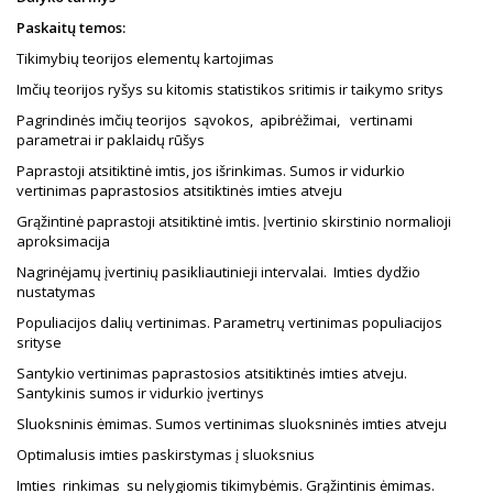
Paskaitų temos:
Tikimybių teorijos elementų kartojimas
Imčių teorijos ryšys su kitomis statistikos sritimis ir taikymo sritys
Pagrindinės imčių teorijos sąvokos, apibrėžimai, vertinami
parametrai ir paklaidų rūšys
Paprastoji atsitiktinė imtis, jos išrinkimas. Sumos ir vidurkio
vertinimas paprastosios atsitiktinės imties atveju
Grąžintinė paprastoji atsitiktinė imtis. Įvertinio skirstinio normalioji
aproksimacija
Nagrinėjamų įvertinių pasikliautinieji intervalai. Imties dydžio
nustatymas
Populiacijos dalių vertinimas. Parametrų vertinimas populiacijos
srityse
Santykio vertinimas paprastosios atsitiktinės imties atveju.
Santykinis sumos ir vidurkio įvertinys
Sluoksninis ėmimas. Sumos vertinimas sluoksninės imties atveju
Optimalusis imties paskirstymas į sluoksnius
Imties rinkimas su nelygiomis tikimybėmis. Grąžintinis ėmimas.