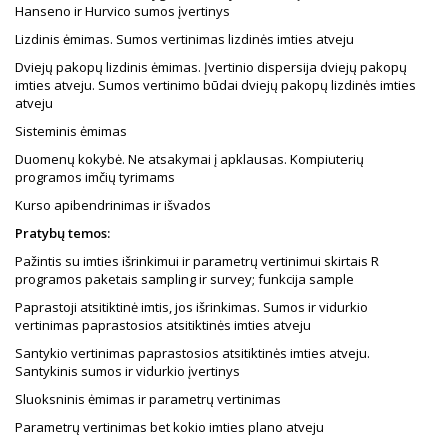
Hanseno ir Hurvico sumos įvertinys
Lizdinis ėmimas. Sumos vertinimas lizdinės imties atveju
Dviejų pakopų lizdinis ėmimas. Įvertinio dispersija dviejų pakopų
imties atveju. Sumos vertinimo būdai dviejų pakopų lizdinės imties
atveju
Sisteminis ėmimas
Duomenų kokybė. Ne atsakymai į apklausas. Kompiuterių
programos imčių tyrimams
Kurso apibendrinimas ir išvados
Pratybų temos:
Pažintis su imties išrinkimui ir parametrų vertinimui skirtais R
programos paketais sampling ir survey; funkcija sample
Paprastoji atsitiktinė imtis, jos išrinkimas. Sumos ir vidurkio
vertinimas paprastosios atsitiktinės imties atveju
Santykio vertinimas paprastosios atsitiktinės imties atveju.
Santykinis sumos ir vidurkio įvertinys
Sluoksninis ėmimas ir parametrų vertinimas
Parametrų vertinimas bet kokio imties plano atveju