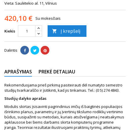
Vieta: Saulėtekio al. 11, Vilnius
420,10 €
Su mokesčiais
Į krepšelį
Kiekis

Dalintis
APRAŠYMAS
PREKĖ DETALIAU
Rekomenduojama prieš pirkimą pasiteirauti dėl numatyto semestro
studijų tvarkaraščio ir įsitikinti, kad jis tinkamas. Tel.: (0 5) 274 4843.
Studijų dalyko aprašas
Modulis skirtas įsisavinti pagrindinius imčių iš baigtinės populiacijos
išrinkimo planus, parametrų ir jų įvertinių tikslumo rodiklių vertinimo
būdus, susipažinti su metodais, kuriais atsižvelgiama į neatsakymus
apklausose bei šiems darbams skirta kompiuterių programine
įranga. Teoriniai rezultatai iliustruojami praktinių tyrimų, atliekamų