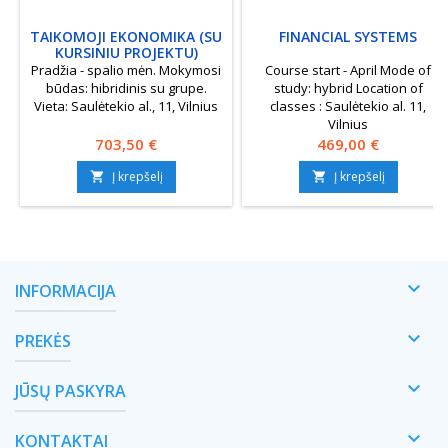
TAIKOMOJI EKONOMIKA (SU
FINANCIAL SYSTEMS
KURSINIU PROJEKTU)
Pradžia - spalio mėn. Mokymosi
Course start - April Mode of
būdas: hibridinis su grupe.
study: hybrid Location of
Vieta: Saulėtekio al., 11, Vilnius
classes : Saulėtekio al. 11,
Vilnius
Kaina
Kaina
703,50 €
469,00 €
Į krepšelį
Į krepšelį



INFORMACIJA

PREKĖS

JŪSŲ PASKYRA

KONTAKTAI