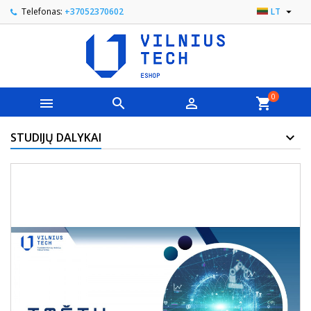

Telefonas:
+37052370602
LT
0



shopping_cart
STUDIJŲ DALYKAI